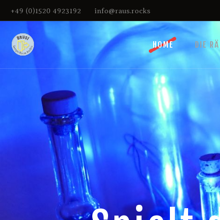
+49 (0)1520 4923192
info@raus.rocks
HOME
DIE R