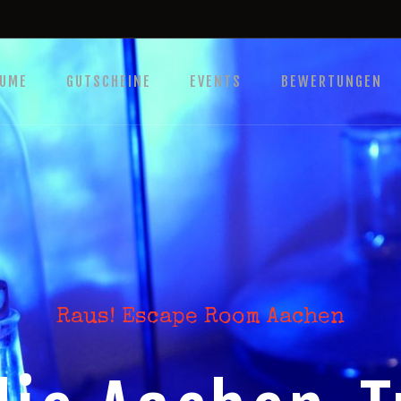
HOME
DIE RÄUME
ÄUME
GUTSCHEINE
EVENTS
BEWERTUNGEN
GUTSCHEINE
EVENTS
BEWERTUNGEN
ANFAHRT
KONTAKT
FAQ
spannende Atmosphäre inklsuive