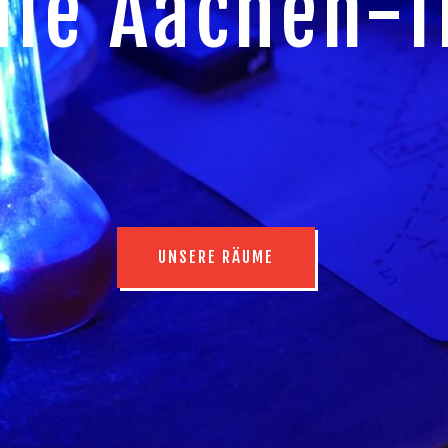
t auf Gänseh
WÄHLT EINEN RAUM!