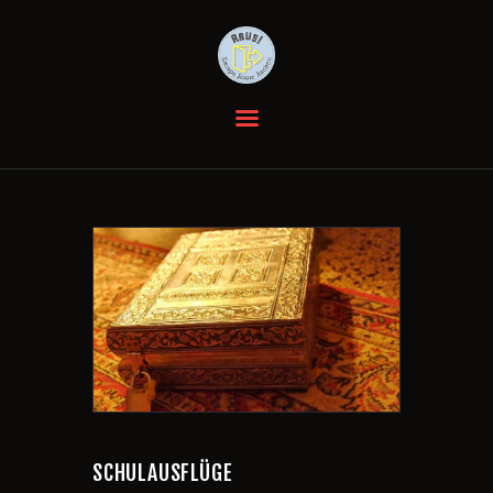
HOME
DIE RÄUME
GUTSCHEINE
EVENTS
BEWERTUNGEN
ANFAHRT
KONTAKT
FAQ
SCHULAUSFLÜGE